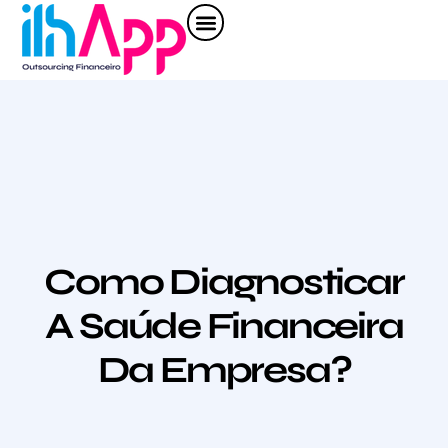
Quem Somos
Nossa Solução
Como Vamos Ajudar
Nossos Serviços
Corpo Diretivo
Como Diagnosticar
A Saúde Financeira
Da Empresa?